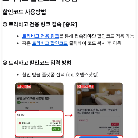
할인코드 사용방법
①
트리바고
전용 링크 접속
[
중요
]
트리바고 전용 링크
를 통해
접속해야만
할인코드 적용 가능
혹은
트리바고 할인코드
클릭하여 코드 복사 후 이동
②
트리바고
할인코드 입력 방법
할인 받을 플랫폼 선택 (ex. 호텔스닷컴)