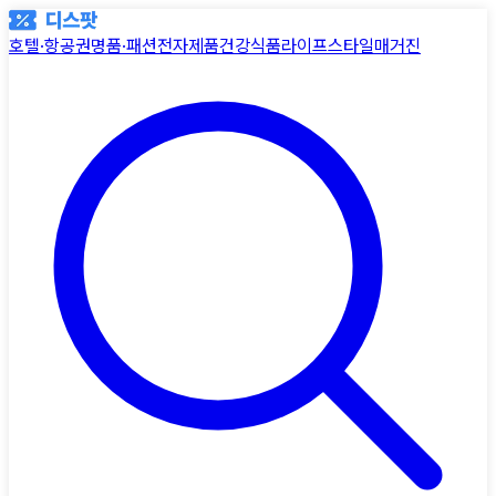
호텔·항공권
명품·패션
전자제품
건강식품
라이프스타일
매거진