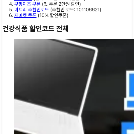
쿠팡이츠 쿠폰
(
첫 주문 2만원 할인
)
미트리 추천인코드
(
추천인 코드: 101106621
)
지마켓 쿠폰
(
10% 할인쿠폰
)
건강식품 할인코드 전체