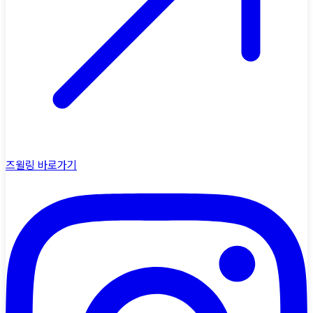
즈윌링
바로가기