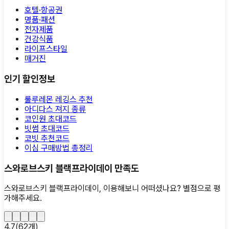
호텔·항공권
명품·패션
전자제품
건강식품
라이프스타일
매거진
인기 할인정보
룰루레몬 레깅스 추천
아디다스 져지 종류
코인원 초대코드
빗썸 초대코드
코빗 추천코드
이심 구매방법 총정리
스와로브스키 블랙프라이데이 만족도
스와로브스키 블랙프라이데이, 이용해보니 어떠셨나요?
별점으로 평
가해주세요.
4.7
(
62
개)