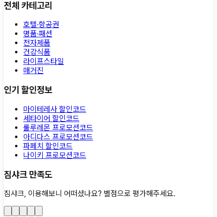
전체 카테고리
호텔·항공권
명품·패션
전자제품
건강식품
라이프스타일
매거진
인기 할인정보
마이테레사 할인코드
세타이어 할인코드
룰루레몬 프로모션코드
아디다스 프로모션코드
파페치 할인코드
나이키 프로모션코드
짐샤크 만족도
짐샤크, 이용해보니 어떠셨나요?
별점으로 평가해주세요.