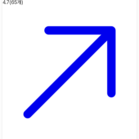
4.7
(
65
개)