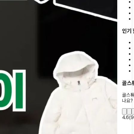
인기
골스
골스튜
나요?
4.6
(
9