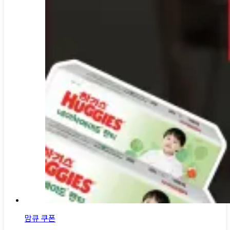
맘큐 쿠폰