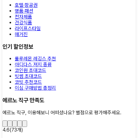
호텔·항공권
명품·패션
전자제품
건강식품
라이프스타일
매거진
인기 할인정보
룰루레몬 레깅스 추천
아디다스 져지 종류
코인원 초대코드
빗썸 초대코드
코빗 추천코드
이심 구매방법 총정리
에르노 직구 만족도
에르노 직구, 이용해보니 어떠셨나요?
별점으로 평가해주세요.
4.6
(
73
개)