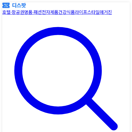
호텔·항공권
명품·패션
전자제품
건강식품
라이프스타일
매거진