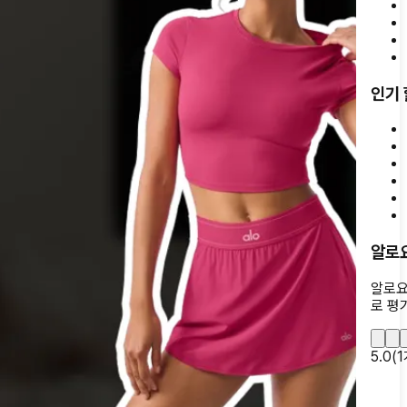
인기
알로
알로요
로 평
5.0
(
1