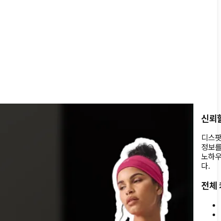
신뢰할
디스팟
정보를
노하우
다.
전체